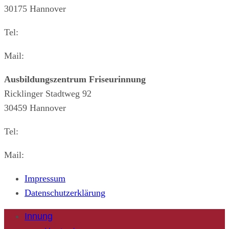
30175 Hannover
Tel:
0511-34 41 41
Mail:
info@kh-hannover.de
Ausbildungszentrum Friseurinnung
Ricklinger Stadtweg 92
30459 Hannover
Tel:
0511-42 91 92
Mail:
mail@friseur-innung-hannover.de
Impressum
Datenschutzerklärung
Innung